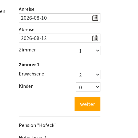
Anreise
ten
Abreise
Zimmer
Zimmer
1
Erwachsene
Kinder
weiter
Pension "Hofeck"
Hofeckweg 2