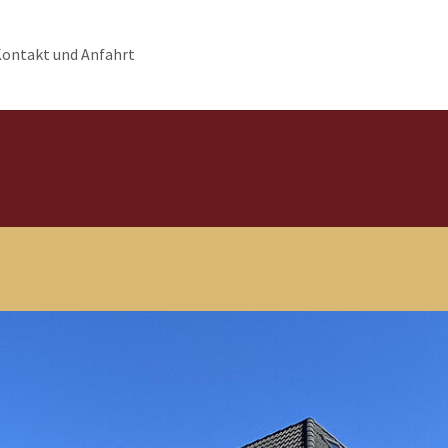
ontakt und Anfahrt
Uns"
enu for "Angebote"