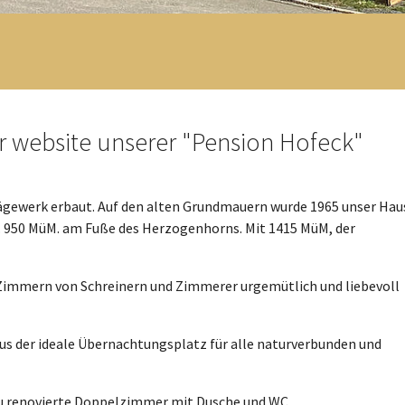
r website unserer "Pension Hofeck"
Sägewerk erbaut. Auf den alten Grundmauern wurde 1965 unser Hau
ca. 950 MüM. am Fuße des Herzogenhorns. Mit 1415 MüM, der
 Zimmern von Schreinern und Zimmerer urgemütlich und liebevoll
Haus der ideale Übernachtungsplatz für alle naturverbunden und
eu renovierte Doppelzimmer mit Dusche und WC.